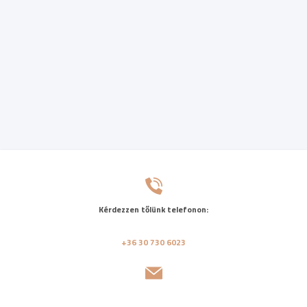
Kérdezzen tőlünk telefonon:
+36 30 730 6023
Küldjön nekünk üzenetet: