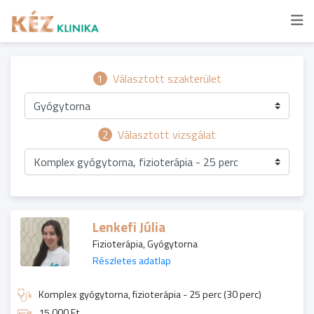
1
Választott szakterület
Gyógytorna
2
Választott vizsgálat
Komplex gyógytorna, fizioterápia - 25 perc
Lenkefi Júlia
Fizioterápia, Gyógytorna
Részletes adatlap
Komplex gyógytorna, fizioterápia - 25 perc (30 perc)
15 000 Ft